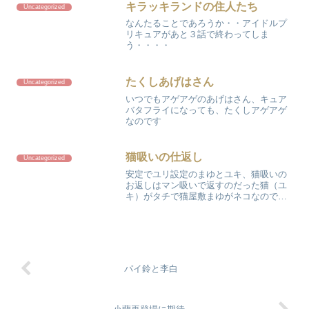
キラッキランドの住人たち
Uncategorized
なんたることであろうか・・アイドルプ
リキュアがあと３話で終わってしま
う・・・・
たくしあげはさん
Uncategorized
いつでもアゲアゲのあげはさん、キュア
バタフライになっても、たくしアゲアゲ
なのです
猫吸いの仕返し
Uncategorized
安定でユリ設定のまゆとユキ、猫吸いの
お返しはマン吸いで返すのだった猫（ユ
キ）がタチで猫屋敷まゆがネコなのであ
る
パイ鈴と李白