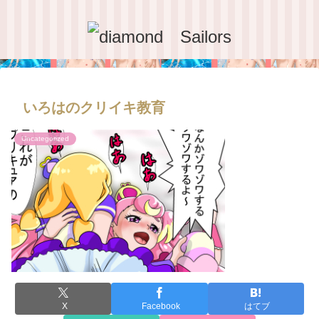
いろはのクリイキ教育
Uncategorized
X
Facebook
はてブ