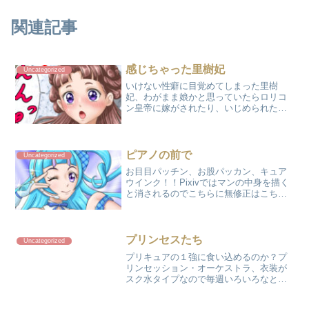
関連記事
感じちゃった里樹妃
Uncategorized
いけない性癖に目覚めてしまった里樹
妃、わがまま娘かと思っていたらロリコ
ン皇帝に嫁がされたり、いじめられたり
と不幸娘だった！！Pixivの規制が強くな
ったのか？このイラストで消されまし
た、ウーンこちらに無修正は続けます
が・・・
ピアノの前で
Uncategorized
お目目パッチン、お股パッカン、キュア
ウインク！！Pixivではマンの中身を描く
と消されるのでこちらに無修正はこちら
にのせておきます、スジまでだと黙認さ
れているのですが・・・
プリンセスたち
Uncategorized
プリキュアの１強に食い込めるのか？プ
リンセッション・オーケストラ、衣装が
スク水タイプなので毎週いろいろなとこ
ろが気になってアニメに集中できませ
ん！！