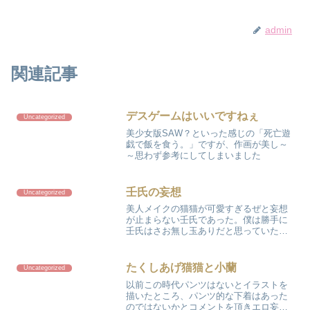
admin
関連記事
デスゲームはいいですねぇ
Uncategorized
美少女版SAW？といった感じの「死亡遊
戯で飯を食う。」ですが、作画が美し～
～思わず参考にしてしまいました
壬氏の妄想
Uncategorized
美人メイクの猫猫が可愛すぎるぜと妄想
が止まらない壬氏であった。僕は勝手に
壬氏はさお無し玉ありだと思っていたの
ですがどうも、玉さおアリのようです
ね。
たくしあげ猫猫と小蘭
Uncategorized
以前この時代パンツはないとイラストを
描いたところ、パンツ的な下着はあった
のではないかとコメントを頂きエロ妄想