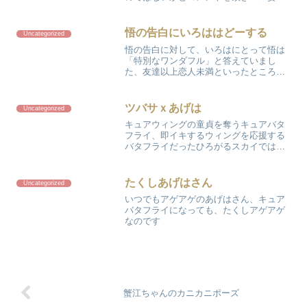
が止まらずこのようなイラストとなりま
した！！このようなパンツではないと思
いますが
悟の告白にいろははどーする
Uncategorized
悟の告白に対して、いろはにとって悟は
「特別なワンダフル」と答えていまし
た、友達以上恋人未満といったところで
しょうか？今週はデート回だ～！！
ツバサｘあげは
Uncategorized
キュアウィングの童貞を奪うキュアバタ
フライ、即イキするウィングを応援する
バタフライだったひろがるスカイではプ
リキュア変身でギャル化するバタフライ
が一番好きでした
たくしあげはさん
Uncategorized
いつでもアゲアゲのあげはさん、キュア
バタフライになっても、たくしアゲアゲ
なのです
蟹江ちゃんのカニカニポーズ