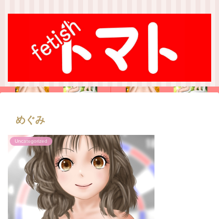
めぐみ
Uncategorized