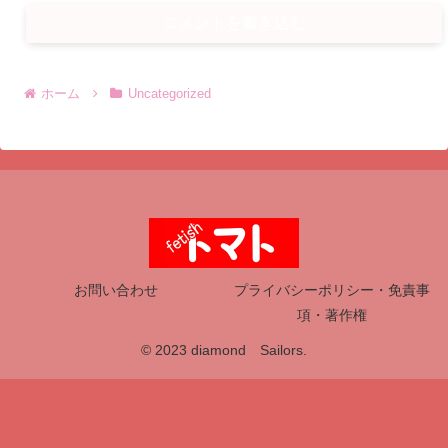
コメントを書き込む
ホーム
Uncategorized
お問い合わせ
プライバシーポリシー・免責事
項・著作権
© 2023 diamond Sailors.