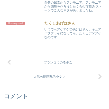
自分の尿素からアンモニア、アンモニア
から硝酸を作ろうとたくらむ猫猫Dr.スト
ーンでこんなネタがありましたね。
たくしあげはさん
Uncategorized
いつでもアゲアゲのあげはさん、キュア
バタフライになっても、たくしアゲアゲ
なのです
ブランコにのる少女
人気の動画配信少女２
コメント