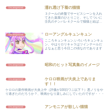
濡れ透け下着の猫猫
Uncategorized
３クールの終盤でサービスシーンを入れ
てきた薬屋のひとりごと、そしてついに
壬氏のチンバレ４クールで猫猫と結ばれ
るのか？
ローアングルキュンキュン
Uncategorized
こころキュンキュン,いろいろキュンキュ
ン、やはりロリキャラはツインテールだ
よなぁと思う今日この頃なのであります
昭和のヒット写真集のイメージ
Uncategorized
ケロロ映画が大炎上でありま
Uncategorized
す！！
ケロロの新作映画が大炎上中（評価が100日ワニ以下？）悪ノリをや
り過ぎたのだろうか？、映画かなり楽しみにしていたのですが・・・
アンモニアが欲しい猫猫
Uncategorized