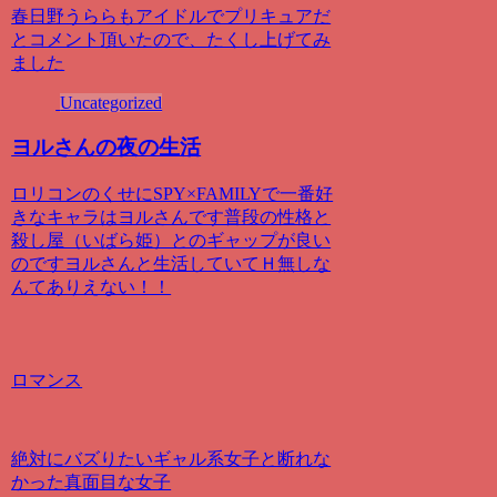
春日野うららもアイドルでプリキュアだ
とコメント頂いたので、たくし上げてみ
ました
Uncategorized
ヨルさんの夜の生活
ロリコンのくせにSPY×FAMILYで一番好
きなキャラはヨルさんです普段の性格と
殺し屋（いばら姫）とのギャップが良い
のですヨルさんと生活していてＨ無しな
んてありえない！！
ロマンス
絶対にバズりたいギャル系女子と断れな
かった真面目な女子